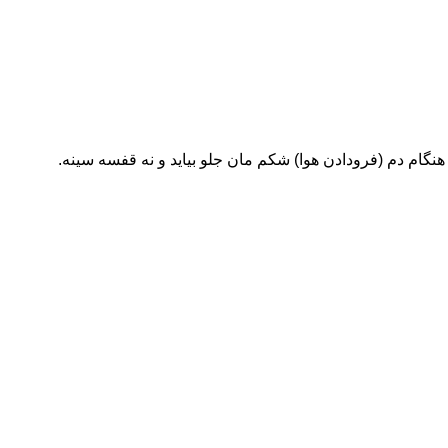
هنگام دم (فرودادن هوا) شکم مان جلو بیاید و نه قفسه سینه.