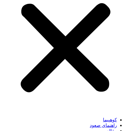
کوهپیما
راهنمای صعود
مقاله